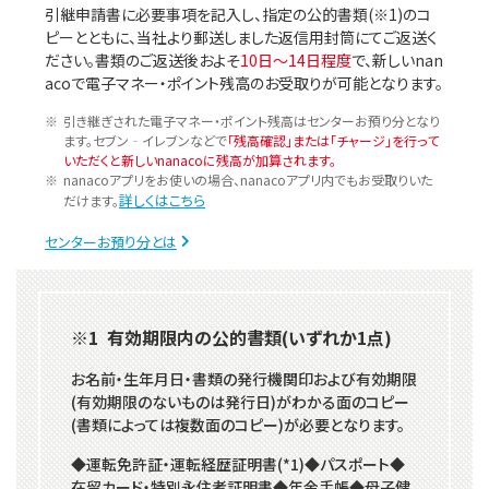
引継申請書に必要事項を記入し、指定の公的書類(※1)のコ
ピーとともに、当社より郵送しました返信用封筒にてご返送く
ださい。書類のご返送後およそ
10日～14日程度
で、新しいnan
acoで電子マネー・ポイント残高のお受取りが可能となります。
引き継ぎされた電子マネー・ポイント残高はセンターお預り分となり
ます。セブン‐イレブンなどで
「残高確認」または「チャージ」を行って
いただくと新しいnanacoに残高が加算されます。
nanacoアプリをお使いの場合、nanacoアプリ内でもお受取りいた
詳しくはこちら
だけます。
センターお預り分とは
※1 有効期限内の公的書類(いずれか1点)
お名前・生年月日・書類の発行機関印および有効期限
(有効期限のないものは発行日)がわかる面のコピー
(書類によっては複数面のコピー)が必要となります。
◆運転免許証・運転経歴証明書(*1)◆パスポート◆
在留カード・特別永住者証明書◆年金手帳◆母子健