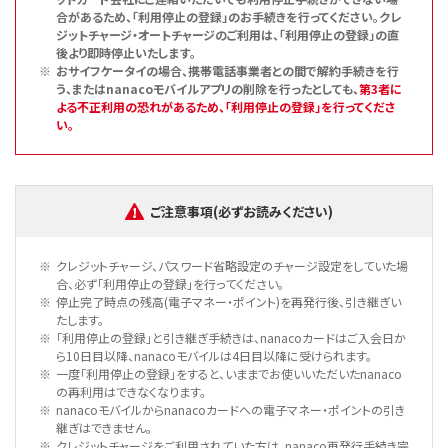
合があるため、「利用停止の登録」のお手続きを行ってください。クレ
ジットチャージ・オートチャージのご利用は、「利用停止の登録」の直
後より即時停止いたします。
おサイフケータイの場合、携帯電話事業者との間で解約手続きを行
う、またはnanacoモバイルアプリの削除を行ったとしても、
第3者に
よる不正利用の恐れがあるため、「利用停止の登録」を行ってくださ
い。
ご注意事項(必ずお読みください)
クレジットチャージ、パスワード省略設定のチャージ設定をしていた場
合、必ず「利用停止の登録」を行ってください。
停止完了時点の残高(電子マネー・ポイント)を再発行後、引き継ぎい
たします。
「利用停止の登録」と引き継ぎ手続きは、nanacoカードはご入会日か
ら10日目以降、nanacoモバイルは4日目以降に受けられます。
一度「利用停止の登録」をすると、いままでお使いいただいたnanaco
の再利用はできなくなります。
nanacoモバイルからnanacoカードへの電子マネー・ポイントの引き
継ぎはできません。
クレジットチャージをご利用されていた方は、nanaco再発行手続き完