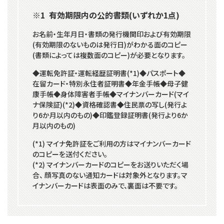
※1 有効期限内の公的書類(いずれか1点)
お名前・生年月日・書類の発行機関印および有効期限
(有効期限のないものは発行日)がわかる面のコピー
(書類によっては複数面のコピー)が必要となります。
◆運転免許証・運転経歴証明書(*1)◆パスポート◆
在留カード・特別永住者証明書◆年金手帳◆母子健
康手帳◆身体障害者手帳◆マイナンバーカード(マイ
ナ保険証)(*2)◆資格確認書◆住民票の写し(発行よ
り6か月以内のもの)◆印鑑登録証明書(発行より6か
月以内のもの)
(*1) マイナ免許証をご利用の方はマイナンバーカード
のコピーを送付ください。
(*2) マイナンバーカードのコピーをお送りいただく場
合、 顔写真のない通知カードは対象外となります。マ
イナンバーカードは表面のみで、裏面は不要です。