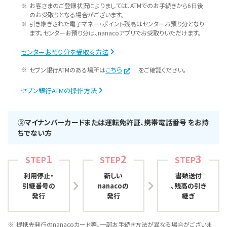
お客さまのご登録状況によりましては、ATMでのお手続きから6日後
のお受取りとなる場合がございます。
引き継ぎされた電子マネー・ポイント残高はセンターお預り分となり
ます。センターお預り分は、nanacoアプリでお受取りいただけます。
センターお預り分を受取る方法
こちら
セブン銀行ATMのある場所は
をご確認ください。
セブン銀行ATMの操作方法
②マイナンバーカードまたは運転免許証、携帯電話番号 をお持
ちでない方
1
2
3
STEP
STEP
STEP
利用停止・
新しい
書類送付
引継番号の
nanacoの
、残高の引き
発行
発行
継ぎ
提携先発行のnanacoカード等、一部お手続き方法が異なる場合がございま