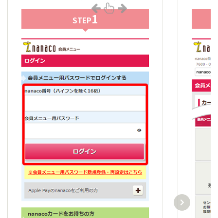
1
STEP