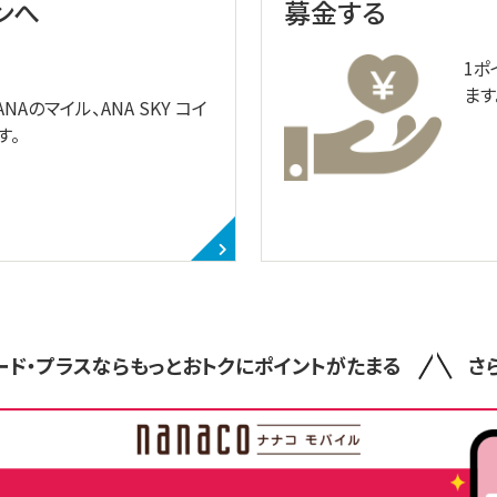
インへ
募金する
1ポ
ます
Aのマイル、ANA SKY コイ
す。
ード・プラスなら
もっとおトクにポイントがたまる
さ