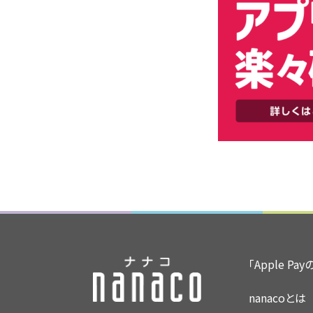
「Apple Pa
nanacoとは