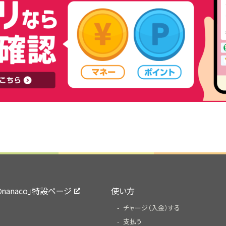
yのnanaco」特設ページ
使い方
チャージ（入金）する
支払う