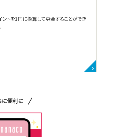
イントを1円に換算して募金することができ
。
らに便利に