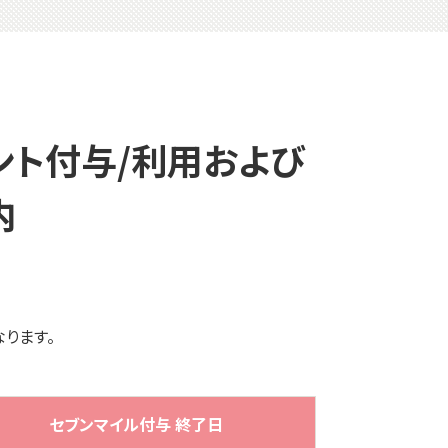
ント付与/利用および
内
なります。
セブンマイル付与 終了日