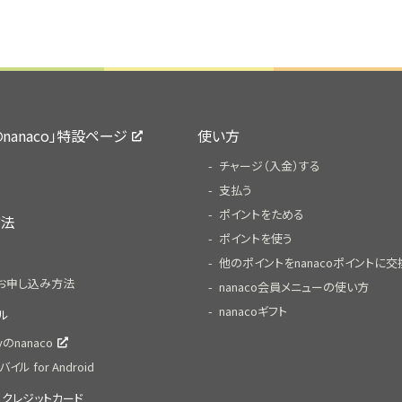
yのnanaco」特設ページ
使い方
チャージ（入金）する
支払う
ポイントをためる
方法
ポイントを使う
他のポイントをnanacoポイントに交
お申し込み方法
nanaco会員メニューの使い方
nanacoギフト
イル
ayのnanaco
バイル for Android
体型クレジットカード