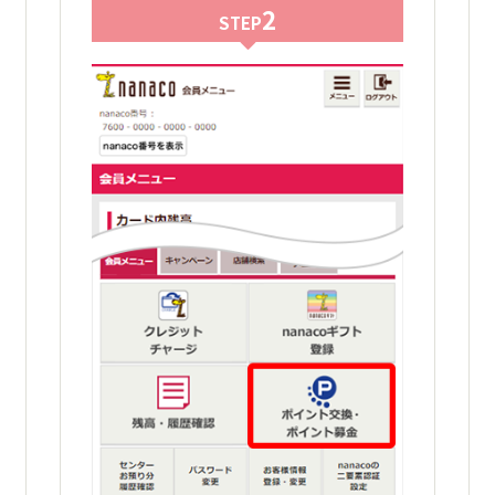
2
STEP