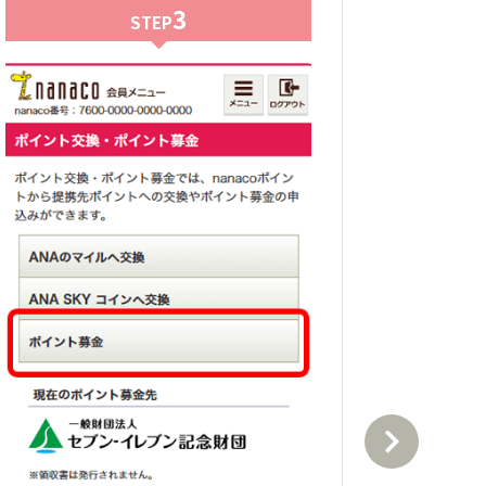
3
STEP