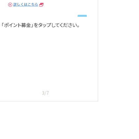
「ポイント募金」をタップしてください。
ポイント
のうえ、よ
を、タップ
3/7