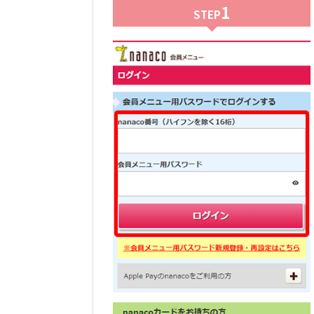
1
STEP